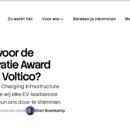
Zo werkt het
Voor wie
Bereken je inkomsten
M
oor de 
atie Award  
Voltico? 
Charging Infrastructure 
 wij elke EV-laadsessie 
eun ons door te stemmen.
hreven door
Sten Boerkamp