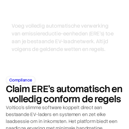
Dit levert het op
Voor CPO's
Voeg volledig automatische verwerking 
van emissiereductie-eenheden (ERE’s) toe 
aan je bestaande EV-laadnetwerk. Altijd 
volgens de geldende wetten en regels.
Compliance
Claim ERE’s automatisch en 
volledig conform de regels
Voltico’s slimme software koppelt direct aan 
bestaande EV-laders en systemen en zet elke 
laadsessie om in inkomsten. Het platform biedt een 
naadloze ervaring met minimale handmatige 