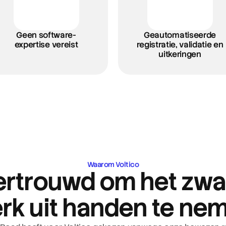
Geen software-
Geautomatiseerde
expertise vereist
registratie, validatie en
uitkeringen
atische 
Waarom Voltico
ertrouwd om het zwa
automatisch naar Voltico, 
echtstreeks op jebankrekening 
rk uit handen te ne
ijkse ERE-opbrengst.