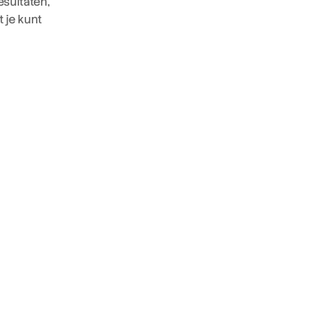
ultaten, 
je kunt 
Regulier
automatische SEPA-
uitbetalingen naar je rekening