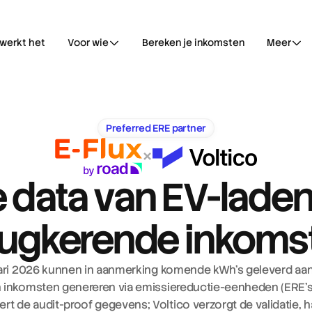
werkt het
Voor wie
Bereken je inkomsten
Meer
Preferred ERE partner
×
e data van EV-laden
rugkerende inkoms
ari 2026 kunnen in aanmerking komende kWh's geleverd aan 
 inkomsten genereren via emissiereductie-eenheden (ERE’s).
ert de audit-proof gegevens; Voltico verzorgt de validatie, h