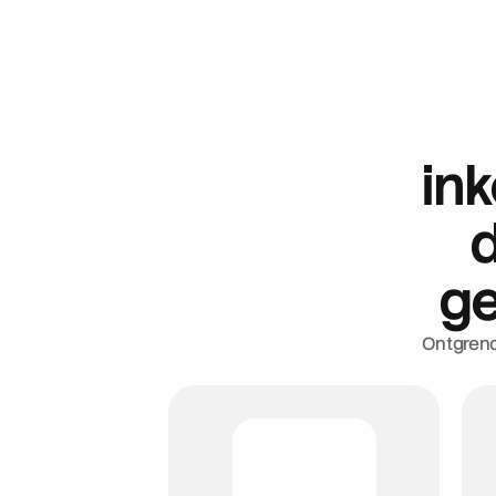
2
in
Koppel je gege
d
Je wordt gevraagd in te loggen op je E-F
account naadloos te verifiëren en je laa
ge
Ontgrend