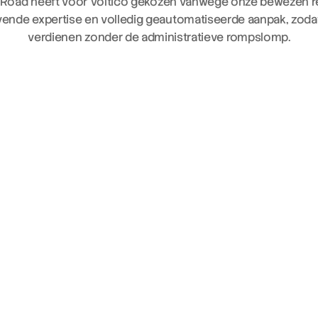
 Road heeft voor Voltico gekozen vanwege onze bewezen res
ende expertise en volledig geautomatiseerde aanpak, zodat 
verdienen zonder de administratieve rompslomp.
> 20 miljoen
kWh verwerkt voor klanten in 
2025