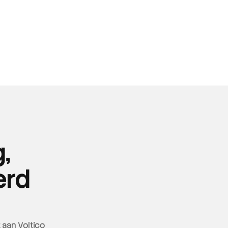
,
erd
aan Voltico 