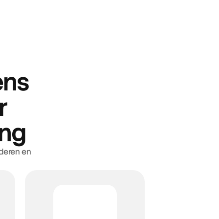
ns 
 
ing
deren en 