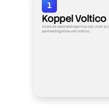
1
Koppel Voltico
Zodra de aanmeldingen live zijn, start je
aanmeldingsflow van Voltico.