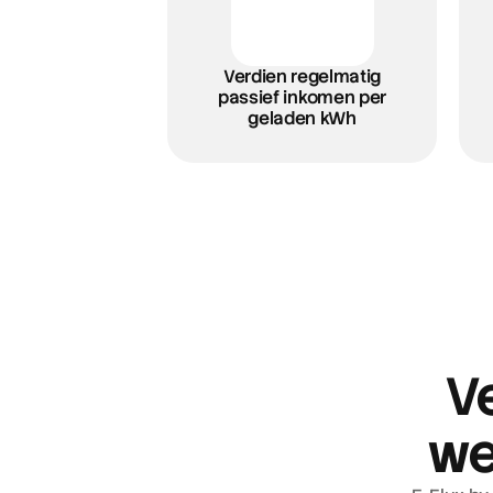
Verdien regelmatig
passief inkomen per
geladen kWh
3
Ontvang autom
uitbetalingen
V
Na de koppeling stromen jouw gegevens 
waardoor je regelmatige uitbetalingen r
we
ontvangt. Je behoudt 80% van jouw jaarl