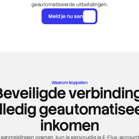
geautomatiseerde uitbetalingen.
Meld je nu aan
Waarom koppelen
Beveiligde verbinding
lledig geautomatise
inkomen
aanmeldingen openen, kun je eenvoudig je E-Flux-account 