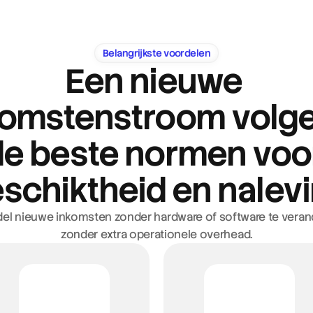
Belangrijkste voordelen
Een nieuwe 
komstenstroom volge
vens veilig
e beste normen voor
lux by Road-dashboard om je 
dinfrastructuur te koppelen.
schiktheid en nalev
el nieuwe inkomsten zonder hardware of software te veran
zonder extra operationele overhead.