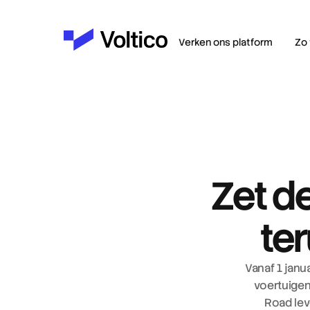
Verken ons platform
Zo 
Zet d
te
Vanaf 1 janu
voertuigen
Road lev