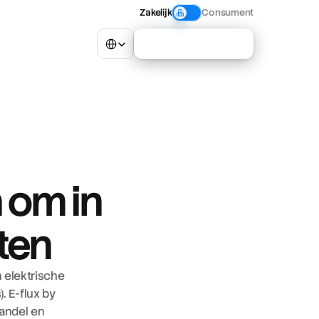
Zakelijk
Consument
Select Language
Neem contact op
 om in
ten
elektrische 
 E-flux by 
andel en 