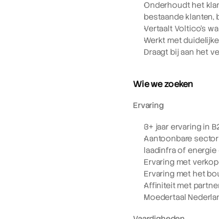
Onderhoudt het klan
bestaande klanten, b
Vertaalt Voltico’s w
Werkt met duidelijk
Draagt bij aan het 
Wie we zoeken
Ervaring
3+ jaar ervaring in 
Aantoonbare sectorke
laadinfra of energie
Ervaring met verkop
Ervaring met het bo
Affiniteit met partn
Moedertaal Nederlan
Vaardigheden