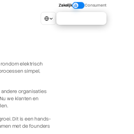
Zakelijk
Consument
Select Language
Neem contact op
 rondom elektrisch 
processen simpel, 
 andere organisaties 
 Nu we klanten en 
len.
roei. Dit is een hands-
samen met de founders 