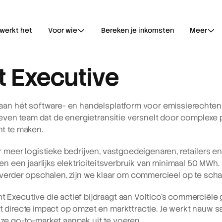
werkt het
Voor wie
Bereken je inkomsten
Meer
 Executive
aan hét software- en handelsplatform voor emissierechten
dreven team dat de energietransitie versnelt door complexe 
t te maken.
 meer logistieke bedrijven, vastgoedeigenaren, retailers en
en een jaarlijks elektriciteitsverbruik van minimaal 50 MWh.
 verder opschalen, zijn we klaar om commercieel op te scha
Executive die actief bijdraagt aan Voltico’s commerciële g
 directe impact op omzet en markttractie. Je werkt nauw 
e go-to-market aanpak uit te voeren.