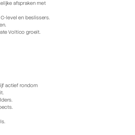
lijke afspraken met 
C-level en beslissers.
en.
te Voltico groeit.
jf actief rondom 
t.
lders.
pects.
ls.