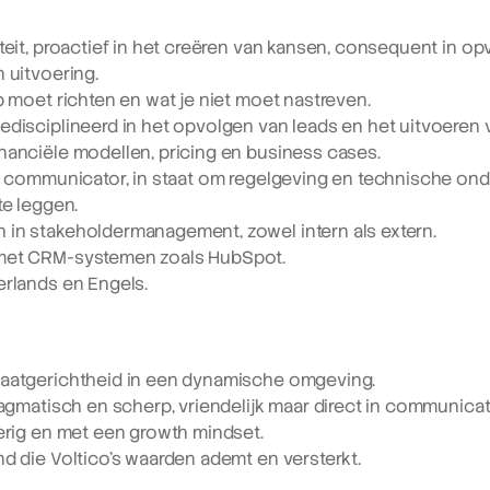
teit, proactief in het creëren van kansen, consequent in opv
 uitvoering.
p moet richten en wat je niet moet nastreven.
edisciplineerd in het opvolgen van leads en het uitvoeren 
nanciële modellen, pricing en business cases.
te communicator, in staat om regelgeving en technische ond
te leggen.
in stakeholdermanagement, zowel intern als extern.
met CRM-systemen zoals HubSpot.
erlands en Engels.
taatgerichtheid in een dynamische omgeving.
ragmatisch en scherp, vriendelijk maar direct in communicat
ierig en met een growth mindset.
d die Voltico’s waarden ademt en versterkt.