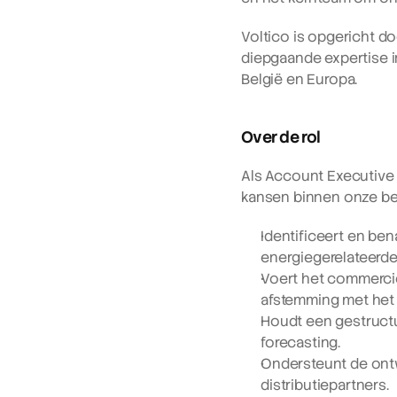
Voltico is opgericht do
diepgaande expertise in
België en Europa.
Over de rol
Als Account Executive r
kansen binnen onze bel
Identificeert en ben
energiegerelateerde
Voert het commerciël
afstemming met het
Houdt een gestructur
forecasting.
Ondersteunt de ontw
distributiepartners.