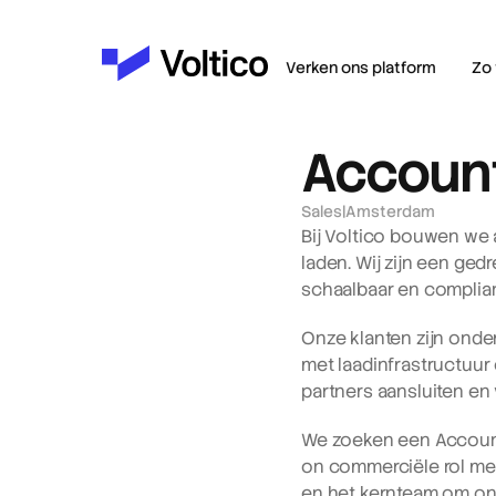
Verken ons platform
Zo 
Account
Sales
|
Amsterdam
Bij Voltico bouwen we 
laden. Wij zijn een ge
schaalbaar en complian
Onze klanten zijn onder
met laadinfrastructuur 
partners aansluiten en
We zoeken een Account 
on commerciële rol met
en het kernteam om onz