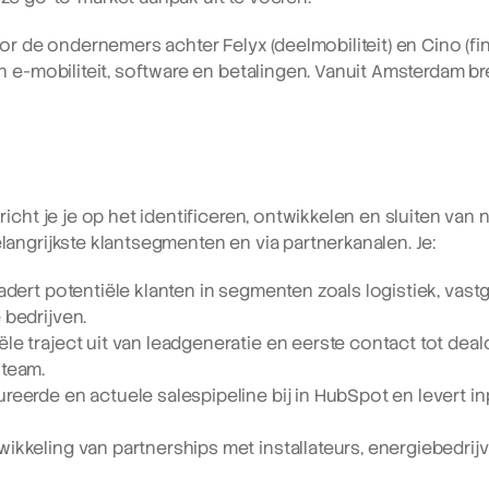
or de ondernemers achter Felyx (deelmobiliteit) en Cino (fi
 e-mobiliteit, software en betalingen. Vanuit Amsterdam bre
icht je je op het identificeren, ontwikkelen en sluiten van
angrijkste klantsegmenten en via partnerkanalen. Je:
adert potentiële klanten in segmenten zoals logistiek, vastgo
 bedrijven.
e traject uit van leadgeneratie en eerste contact tot dealc
 team.
eerde en actuele salespipeline bij in HubSpot en levert inp
ikkeling van partnerships met installateurs, energiebedrijv