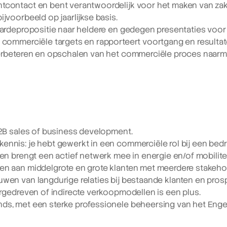
tcontact en bent verantwoordelijk voor het maken van zake
ijvoorbeeld op jaarlijkse basis.
aardepropositie naar heldere en gedegen presentaties voor 
e commerciële targets en rapporteert voortgang en resultat
verbeteren en opschalen van het commerciële proces naarma
B2B sales of business development.
nnis: je hebt gewerkt in een commerciële rol bij een bedri
 en brengt een actief netwerk mee in energie en/of mobilitei
en aan middelgrote en grote klanten met meerdere stakeho
uwen van langdurige relaties bij bestaande klanten en pros
ergedreven of indirecte verkoopmodellen is een plus.
ds, met een sterke professionele beheersing van het Enge