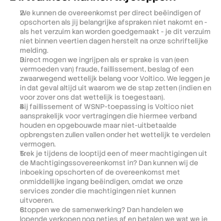
We kunnen de overeenkomst per direct beëindigen of 
opschorten als jij belangrijke afspraken niet nakomt en - 
als het verzuim kan worden goedgemaakt - je dit verzuim 
niet binnen veertien dagen herstelt na onze schriftelijke 
melding. 
Direct mogen we ingrijpen als er sprake is van (een 
vermoeden van) fraude, faillissement, beslag of een 
zwaarwegend wettelijk belang voor Voltico. We leggen je 
in dat geval altijd uit waarom we de stap zetten (indien en 
voor zover ons dat wettelijk is toegestaan).
Bij faillissement of WSNP-toepassing is Voltico niet 
aansprakelijk voor vertragingen die hiermee verband 
houden en opgebouwde maar niet-uitbetaalde 
opbrengsten zullen vallen onder het wettelijk te verdelen 
vermogen.
Trek je tijdens de looptijd een of meer machtigingen uit 
de Machtigingssovereenkomst in? Dan kunnen wij de 
inboeking opschorten of de overeenkomst met 
onmiddellijke ingang beëindigen, omdat we onze 
services zonder die machtigingen niet kunnen 
uitvoeren. 
Stoppen we de samenwerking? Dan handelen we 
lopende verkopen nog netjes af en betalen we wat we je 