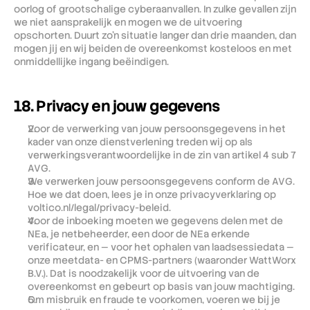
oorlog of grootschalige cyberaanvallen. In zulke gevallen zijn 
we niet aansprakelijk en mogen we de uitvoering 
opschorten. Duurt zo'n situatie langer dan drie maanden, dan 
mogen jij en wij beiden de overeenkomst kosteloos en met 
onmiddellijke ingang beëindigen.
18. Privacy en jouw gegevens
Voor de verwerking van jouw persoonsgegevens in het 
kader van onze dienstverlening treden wij op als 
verwerkingsverantwoordelijke in de zin van artikel 4 sub 7 
AVG.
We verwerken jouw persoonsgegevens conform de AVG. 
Hoe we dat doen, lees je in onze privacyverklaring op 
voltico.nl/legal/privacy-beleid.
Voor de inboeking moeten we gegevens delen met de 
NEa, je netbeheerder, een door de NEa erkende 
verificateur, en — voor het ophalen van laadsessiedata — 
onze meetdata- en CPMS-partners (waaronder WattWorx 
B.V.). Dat is noodzakelijk voor de uitvoering van de 
overeenkomst en gebeurt op basis van jouw machtiging.
Om misbruik en fraude te voorkomen, voeren we bij je 