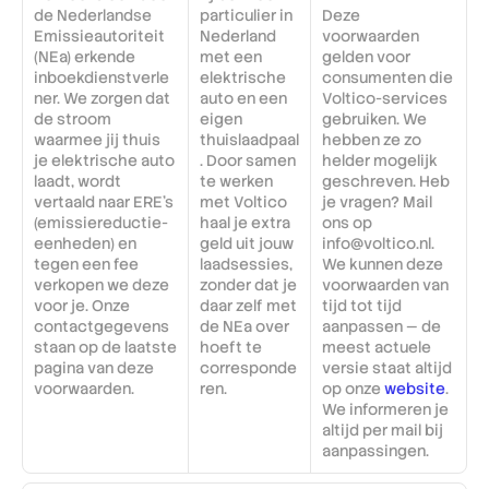
de Nederlandse 
particulier in 
Deze 
Emissieautoriteit 
Nederland 
voorwaarden 
(NEa) erkende 
met een 
gelden voor 
inboekdienstverle
elektrische 
consumenten die 
ner. We zorgen dat 
auto en een 
Voltico-services 
de stroom 
eigen 
gebruiken. We 
waarmee jij thuis 
thuislaadpaal
hebben ze zo 
je elektrische auto 
. Door samen 
helder mogelijk 
laadt, wordt 
te werken 
geschreven. Heb 
vertaald naar ERE's 
met Voltico 
je vragen? Mail 
(emissiereductie- 
haal je extra 
ons op 
eenheden) en 
geld uit jouw 
info@voltico.nl. 
tegen een fee 
laadsessies, 
We kunnen deze 
verkopen we deze 
zonder dat je 
voorwaarden van 
voor je. Onze 
daar zelf met 
tijd tot tijd 
contactgegevens 
de NEa over 
aanpassen — de 
staan op de laatste 
hoeft te 
meest actuele 
pagina van deze 
corresponde
versie staat altijd 
voorwaarden.
ren.
op onze 
website
. 
We informeren je 
altijd per mail bij 
aanpassingen.