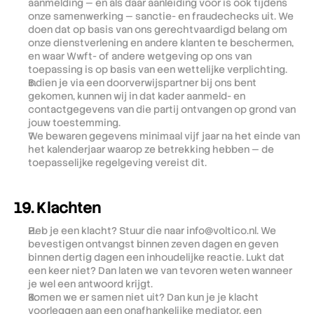
aanmelding — en als daar aanleiding voor is ook tijdens 
onze samenwerking — sanctie- en fraudechecks uit. We 
doen dat op basis van ons gerechtvaardigd belang om 
onze dienstverlening en andere klanten te beschermen, 
en waar Wwft- of andere wetgeving op ons van 
toepassing is op basis van een wettelijke verplichting.
Indien je via een doorverwijspartner bij ons bent 
gekomen, kunnen wij in dat kader aanmeld- en 
contactgegevens van die partij ontvangen op grond van 
jouw toestemming.
We bewaren gegevens minimaal vijf jaar na het einde van 
het kalenderjaar waarop ze betrekking hebben — de 
toepasselijke regelgeving vereist dit.
19. Klachten
Heb je een klacht? Stuur die naar info@voltico.nl. We 
bevestigen ontvangst binnen zeven dagen en geven 
binnen dertig dagen een inhoudelijke reactie. Lukt dat 
een keer niet? Dan laten we van tevoren weten wanneer 
je wel een antwoord krijgt.
Komen we er samen niet uit? Dan kun je je klacht 
voorleggen aan een onafhankelijke mediator, een 