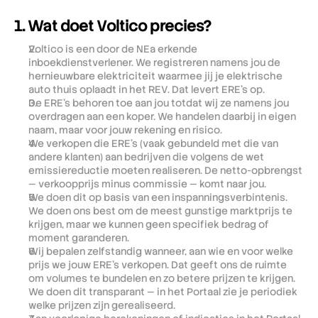
1. Wat doet Voltico precies?
Voltico is een door de NEa erkende 
inboekdienstverlener. We registreren namens jou de 
hernieuwbare elektriciteit waarmee jij je elektrische 
auto thuis oplaadt in het REV. Dat levert ERE's op.
De ERE's behoren toe aan jou totdat wij ze namens jou 
overdragen aan een koper. We handelen daarbij in eigen 
naam, maar voor jouw rekening en risico.
We verkopen die ERE's (vaak gebundeld met die van 
andere klanten) aan bedrijven die volgens de wet 
emissiereductie moeten realiseren. De netto-opbrengst 
— verkoopprijs minus commissie — komt naar jou.
We doen dit op basis van een inspanningsverbintenis. 
We doen ons best om de meest gunstige marktprijs te 
krijgen, maar we kunnen geen specifiek bedrag of 
moment garanderen. 
Wij bepalen zelfstandig wanneer, aan wie en voor welke 
prijs we jouw ERE's verkopen. Dat geeft ons de ruimte 
om volumes te bundelen en zo betere prijzen te krijgen. 
We doen dit transparant — in het Portaal zie je periodiek 
welke prijzen zijn gerealiseerd.