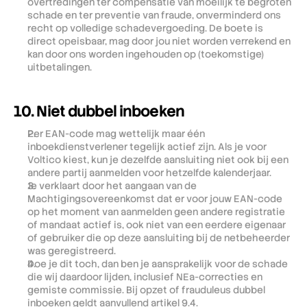
overtredingen ter compensatie van moeilijk te begroten 
schade en ter preventie van fraude, onverminderd ons 
recht op volledige schadevergoeding. De boete is 
direct opeisbaar, mag door jou niet worden verrekend en 
kan door ons worden ingehouden op (toekomstige) 
uitbetalingen.
10. Niet dubbel inboeken
Per EAN-code mag wettelijk maar één 
inboekdienstverlener tegelijk actief zijn. Als je voor 
Voltico kiest, kun je dezelfde aansluiting niet ook bij een 
andere partij aanmelden voor hetzelfde kalenderjaar.
Je verklaart door het aangaan van de 
Machtigingsovereenkomst dat er voor jouw EAN-code 
op het moment van aanmelden geen andere registratie 
of mandaat actief is, ook niet van een eerdere eigenaar 
of gebruiker die op deze aansluiting bij de netbeheerder 
was geregistreerd.
Doe je dit toch, dan ben je aansprakelijk voor de schade 
die wij daardoor lijden, inclusief NEa-correcties en 
gemiste commissie. Bij opzet of frauduleus dubbel 
inboeken geldt aanvullend artikel 9.4.