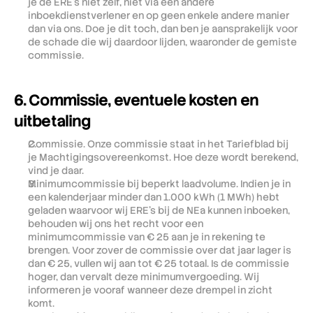
je de ERE's niet zelf, niet via een andere 
inboekdienstverlener en op geen enkele andere manier 
dan via ons. Doe je dit toch, dan ben je aansprakelijk voor 
de schade die wij daardoor lijden, waaronder de gemiste 
commissie.
6. Commissie, eventuele kosten en 
uitbetaling
Commissie. Onze commissie staat in het Tariefblad bij 
je Machtigingsovereenkomst. Hoe deze wordt berekend, 
vind je daar.
Minimumcommissie bij beperkt laadvolume. Indien je in 
een kalenderjaar minder dan 1.000 kWh (1 MWh) hebt 
geladen waarvoor wij ERE's bij de NEa kunnen inboeken, 
behouden wij ons het recht voor een 
minimumcommissie van € 25 aan je in rekening te 
brengen. Voor zover de commissie over dat jaar lager is 
dan € 25, vullen wij aan tot € 25 totaal. Is de commissie 
hoger, dan vervalt deze minimumvergoeding. Wij 
informeren je vooraf wanneer deze drempel in zicht 
komt.