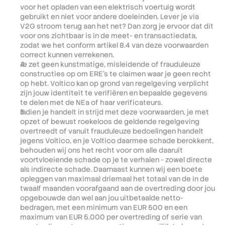
voor het opladen van een elektrisch voertuig wordt 
gebruikt en niet voor andere doeleinden. Lever je via 
V2G stroom terug aan het net? Dan zorg je ervoor dat dit 
voor ons zichtbaar is in de meet- en transactiedata, 
zodat we het conform artikel 8.4 van deze voorwaarden 
correct kunnen verrekenen.
Je zet geen kunstmatige, misleidende of frauduleuze 
constructies op om ERE's te claimen waar je geen recht 
op hebt. Voltico kan op grond van regelgeving verplicht 
zijn jouw identiteit te verifiëren en bepaalde gegevens 
te delen met de NEa of haar verificateurs.
Indien je handelt in strijd met deze voorwaarden, je met 
opzet of bewust roekeloos de geldende regelgeving 
overtreedt of vanuit frauduleuze bedoelingen handelt 
jegens Voltico, en je Voltico daarmee schade berokkent, 
behouden wij ons het recht voor om alle daaruit 
voortvloeiende schade op je te verhalen - zowel directe 
als indirecte schade. Daarnaast kunnen wij een boete 
opleggen van maximaal driemaal het totaal van de in de 
twaalf maanden voorafgaand aan de overtreding door jou 
opgebouwde dan wel aan jou uitbetaalde netto-
bedragen, met een minimum van EUR 500 en een 
maximum van EUR 5.000 per overtreding of serie van 