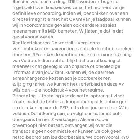
Sessies vóór aanmelding. ERE's worden in beginsel 
ingeboekt over laadsessies vanaf het moment van je 
definitieve onboarding. Indien wij beschikken over een 
directe integratie met het CPMS van je laadpaal, kunnen 
wij in voorkomende gevallen ook eerdere sessies 
meenemen mits MID-bemeten. Wij laten je dat in dat 
geval vooraf weten.
Verificatiekosten. De wettelijk verplichte 
verificatiekosten, waaronder eventuele locatiebezoeken 
door een NEa-erkende verificateur, komen voor rekening 
van Voltico. Indien echter blijkt dat een afkeuring of 
meerwerk het gevolg is van onjuiste of onvolledige 
informatie van jouw kant, kunnen wij de daarmee 
samenhangende kosten aan je doorberekenen.
Wijziging tarief. We kunnen het Tariefblad en deze AV 
wijzigen — zie hoofdstuk 4 voor het regime.
Uitbetaling. Uitbetaling van de netto-opbrengst vindt 
plaats nadat de bruto-verkoopopbrengst is ontvangen 
op de rekening van de PSP, mits door jou aan deze AV is 
voldaan. De uitkering aan jou volgt dan automatisch, 
doorgaans binnen 2 werkdagen. Als een koper 
onverhoopt niet betaalt, ontvangen wij over die 
transactie geen commissie en kunnen we ook geen 
netto-bedrag aan jou doorbetalen. We doen vooraf KYC 