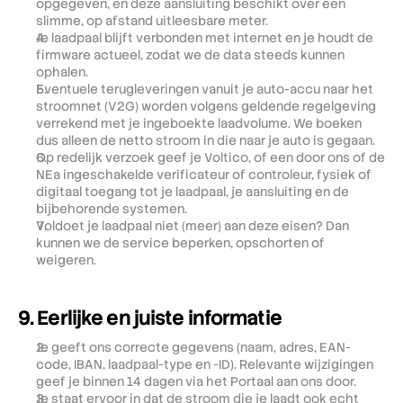
opgegeven, en deze aansluiting beschikt over een 
slimme, op afstand uitleesbare meter.
Je laadpaal blijft verbonden met internet en je houdt de 
firmware actueel, zodat we de data steeds kunnen 
ophalen.
Eventuele terugleveringen vanuit je auto-accu naar het 
stroomnet (V2G) worden volgens geldende regelgeving 
verrekend met je ingeboekte laadvolume. We boeken 
dus alleen de netto stroom in die naar je auto is gegaan.
Op redelijk verzoek geef je Voltico, of een door ons of de 
NEa ingeschakelde verificateur of controleur, fysiek of 
digitaal toegang tot je laadpaal, je aansluiting en de 
bijbehorende systemen.
Voldoet je laadpaal niet (meer) aan deze eisen? Dan 
kunnen we de service beperken, opschorten of 
weigeren. 
9. Eerlijke en juiste informatie
Je geeft ons correcte gegevens (naam, adres, EAN-
code, IBAN, laadpaal-type en -ID). Relevante wijzigingen 
geef je binnen 14 dagen via het Portaal aan ons door.
Je staat ervoor in dat de stroom die je laadt ook echt 