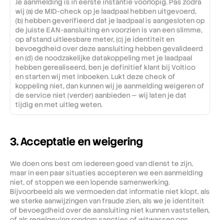
Je aanmelding is in eerste instantie voorlopig. Pas zodra 
wij (a) de MID-check op je laadpaal hebben uitgevoerd, 
(b) hebben geverifieerd dat je laadpaal is aangesloten op 
de juiste EAN-aansluiting en voorzien is van een slimme, 
op afstand uitleesbare meter, (c) je identiteit en 
bevoegdheid over deze aansluiting hebben gevalideerd  
en (d) de noodzakelijke datakoppeling met je laadpaal 
hebben gerealiseerd, ben je definitief klant bij Voltico 
en starten wij met inboeken. Lukt deze check of 
koppeling niet, dan kunnen wij je aanmelding weigeren of 
de service niet (verder) aanbieden — wij laten je dat 
tijdig en met uitleg weten.
3. Acceptatie en weigering
We doen ons best om iedereen goed van dienst te zijn, 
maar in een paar situaties accepteren we een aanmelding 
niet, of stoppen we een lopende samenwerking. 
Bijvoorbeeld als we vermoeden dat informatie niet klopt, als 
we sterke aanwijzingen van fraude zien, als we je identiteit 
of bevoegdheid over de aansluiting niet kunnen vaststellen, 
of als regelgeving rondom sancties of witwassen ons 