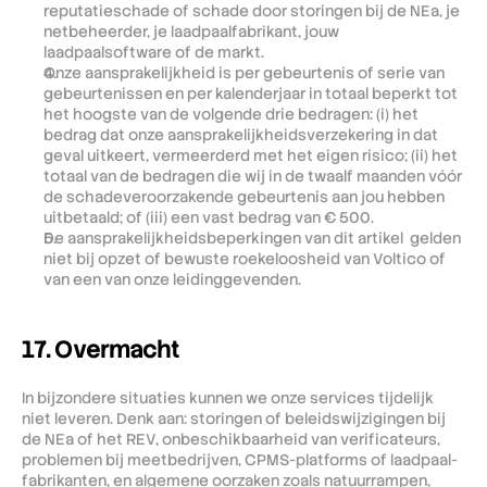
reputatieschade of schade door storingen bij de NEa, je 
netbeheerder, je laadpaalfabrikant, jouw 
laadpaalsoftware of de markt.
Onze aansprakelijkheid is per gebeurtenis of serie van 
gebeurtenissen en per kalenderjaar in totaal beperkt tot 
het hoogste van de volgende drie bedragen: (i) het 
bedrag dat onze aansprakelijkheidsverzekering in dat 
geval uitkeert, vermeerderd met het eigen risico; (ii) het 
totaal van de bedragen die wij in de twaalf maanden vóór 
de schadeveroorzakende gebeurtenis aan jou hebben 
uitbetaald; of (iii) een vast bedrag van € 500.
De aansprakelijkheidsbeperkingen van dit artikel  gelden 
niet bij opzet of bewuste roekeloosheid van Voltico of 
van een van onze leidinggevenden.
17. Overmacht
In bijzondere situaties kunnen we onze services tijdelijk 
niet leveren. Denk aan: storingen of beleidswijzigingen bij 
de NEa of het REV, onbeschikbaarheid van verificateurs, 
problemen bij meetbedrijven, CPMS-platforms of laadpaal-
fabrikanten, en algemene oorzaken zoals natuurrampen, 