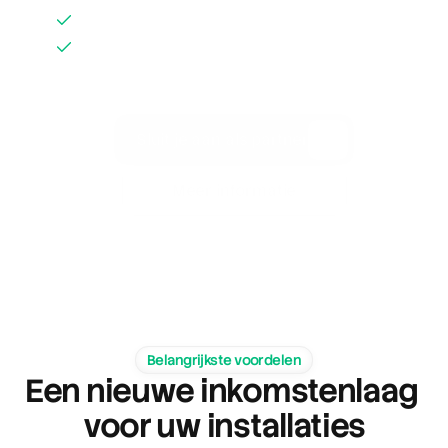
Thuisladers installeren in woonwijken
Schaalbare multisite commerciële 
projecten met inkomsten 
toevoegingen
Sluit je aan als partner
Meer informatie
Belangrijkste voordelen
Een nieuwe inkomstenlaag 
voor uw installaties