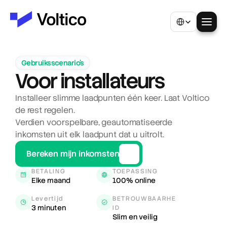
Select Language
Gebruiksscenario's
Voor installateurs
Installeer slimme laadpunten één keer. Laat Voltico 
de rest regelen.
Verdien voorspelbare, geautomatiseerde 
inkomsten uit elk laadpunt dat u uitrolt.
Bereken mijn inkomsten
BETALING
TOEPASSING
Elke maand
100% online
Levertijd
BETROUWBAARHE
3 minuten
ID
Slim en veilig